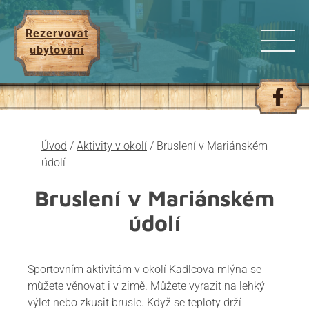
Rezervovat
ubytování
Úvod
/
Aktivity v okolí
/
Bruslení v Mariánském
údolí
Bruslení v Mariánském
údolí
Sportovním aktivitám v okolí Kadlcova mlýna se
můžete věnovat i v zimě. Můžete vyrazit na lehký
výlet nebo zkusit brusle. Když se teploty drží