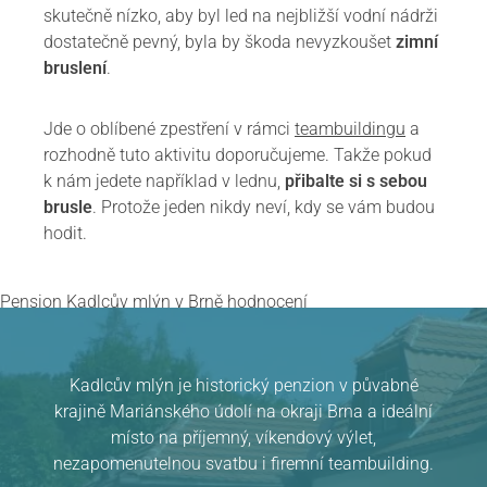
skutečně nízko, aby byl led na nejbližší vodní nádrži
dostatečně pevný, byla by škoda nevyzkoušet
zimní
bruslení
.
Jde o oblíbené zpestření v rámci
teambuildingu
a
rozhodně tuto aktivitu doporučujeme. Takže pokud
k nám jedete například v lednu,
přibalte si s sebou
brusle
. Protože jeden nikdy neví, kdy se vám budou
hodit.
Pension Kadlcův mlýn
v Brně
hodnocení
Kadlcův mlýn je historický penzion v půvabné
krajině Mariánského údolí na okraji Brna a ideální
místo na příjemný, víkendový výlet,
nezapomenutelnou svatbu i firemní teambuilding.