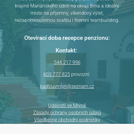
krajině Mariánského údolí na okraji Brna a ideální
místo na příjemný, víkendový výlet,
nezapomenutelnou svatbu i firemní teambuilding.
Otevírací doba recepce penzionu:
Kontakt:
544 217 996
603 777 825
provozní
kadlcuvmlyn@seznam.cz
Události ve Mlýně
Zásady ochrany osobních údajů
Všeobecné obchodní podmínky
Mapa webu