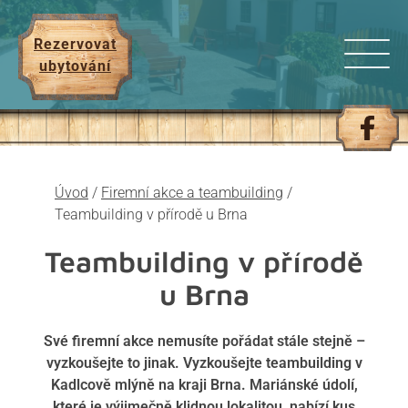
Rezervovat
ubytování
Úvod
/
Firemní akce a teambuilding
/
Teambuilding v přírodě u Brna
Teambuilding v přírodě
u Brna
Své firemní akce nemusíte pořádat stále stejně –
vyzkoušejte to jinak. Vyzkoušejte teambuilding v
Kadlcově mlýně na kraji Brna. Mariánské údolí,
které je výjimečně klidnou lokalitou, nabízí kus