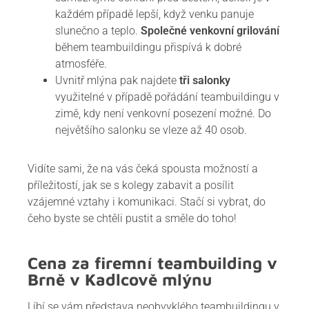
každém případě lepší, když venku panuje
slunečno a teplo.
Společné venkovní grilování
během teambuildingu přispívá k dobré
atmosféře.
Uvnitř mlýna pak najdete
tři salonky
využitelné v případě pořádání teambuildingu v
zimě, kdy není venkovní posezení možné. Do
největšího salonku se vleze až 40 osob.
Vidíte sami, že na vás čeká spousta možností a
příležitostí, jak se s kolegy zabavit a posílit
vzájemné vztahy i komunikaci. Stačí si vybrat, do
čeho byste se chtěli pustit a směle do toho!
Cena za firemní teambuilding v
Brně v Kadlcově mlýnu
Líbí se vám představa neobvyklého teambuildingu v