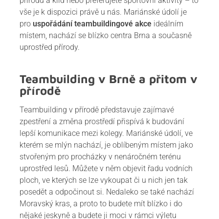
přírodu a klid nebo preferujete sportovní aktivity – to
vše je k dispozici právě u nás. Mariánské údolí je
pro
uspořádání teambuildingové akce
ideálním
místem, nachází se blízko centra Brna a současně
uprostřed přírody.
Teambuilding v Brně a přitom v
přírodě
Teambuilding v přírodě představuje zajímavé
zpestření a změna prostředí přispívá k budování
lepší komunikace mezi kolegy. Mariánské údolí, ve
kterém se mlýn nachází, je oblíbeným místem jako
stvořeným pro procházky v nenáročném terénu
uprostřed lesů. Můžete v něm objevit řadu vodních
ploch, ve kterých se lze vykoupat či u nich jen tak
posedět a odpočinout si. Nedaleko se také nachází
Moravský kras, a proto to budete mít blízko i do
nějaké jeskyně a budete ji moci v rámci výletu