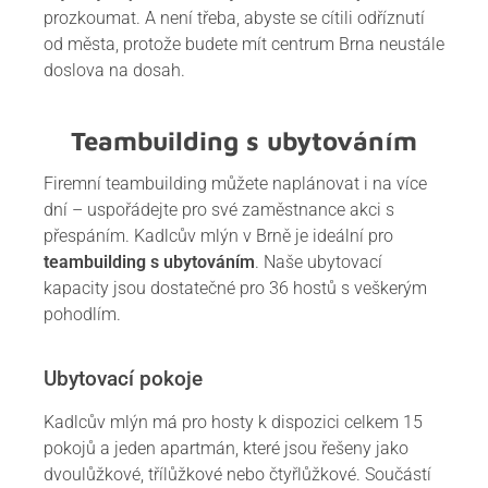
prozkoumat. A není třeba, abyste se cítili odříznutí
od města, protože budete mít centrum Brna neustále
doslova na dosah.
Teambuilding s ubytováním
Firemní teambuilding můžete naplánovat i na více
dní – uspořádejte pro své zaměstnance akci s
přespáním. Kadlcův mlýn v Brně je ideální pro
teambuilding s ubytováním
. Naše ubytovací
kapacity jsou dostatečné pro 36 hostů s veškerým
pohodlím.
Ubytovací pokoje
Kadlcův mlýn má pro hosty k dispozici celkem 15
pokojů a jeden apartmán, které jsou řešeny jako
dvoulůžkové, třílůžkové nebo čtyřlůžkové. Součástí