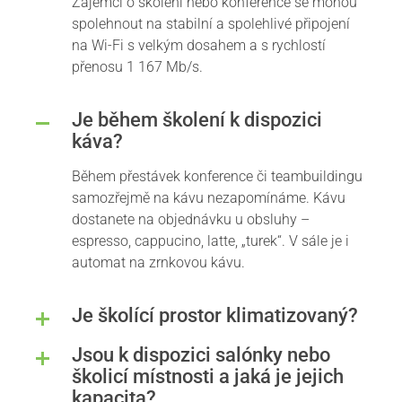
Zájemci o školení nebo konference se mohou
spolehnout na stabilní a spolehlivé připojení
na Wi-Fi s velkým dosahem a s rychlostí
přenosu 1 167 Mb/s.
Je během školení k dispozici
káva?
Během přestávek konference či teambuildingu
samozřejmě na kávu nezapomínáme. Kávu
dostanete na objednávku u obsluhy –
espresso, cappucino, latte, „turek“. V sále je i
automat na zrnkovou kávu.
Je školící prostor klimatizovaný?
Jsou k dispozici salónky nebo
školicí místnosti a jaká je jejich
kapacita?