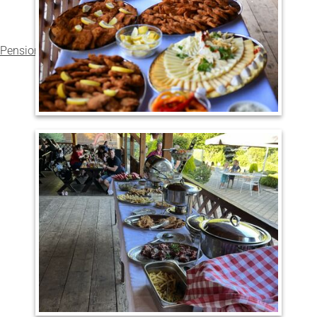
Pension Kadlcův mlýn
v Brně
hodnocení