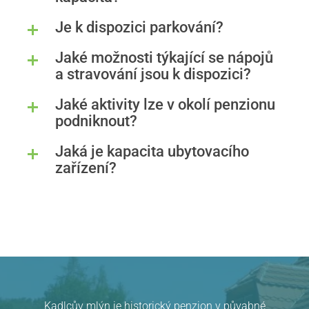
Je k dispozici parkování?
Jaké možnosti týkající se nápojů
a stravování jsou k dispozici?
Jaké aktivity lze v okolí penzionu
podniknout?
Jaká je kapacita ubytovacího
zařízení?
Kadlcův mlýn je historický penzion v půvabné