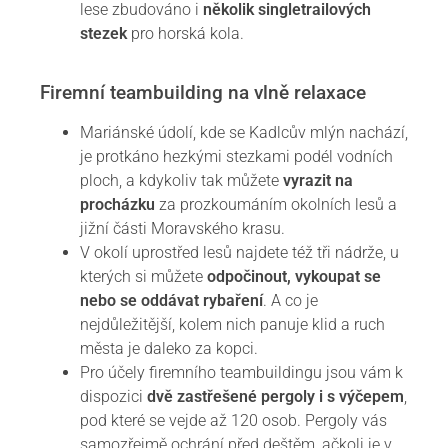
lese zbudováno i
několik singletrailových
stezek
pro horská kola.
Firemní teambuilding na vlně relaxace
Mariánské údolí, kde se Kadlcův mlýn nachází,
je protkáno hezkými stezkami podél vodních
ploch, a kdykoliv tak můžete
vyrazit na
procházku
za prozkoumáním okolních lesů a
jižní části Moravského krasu.
V okolí uprostřed lesů najdete též tři nádrže, u
kterých si můžete
odpočinout, vykoupat se
nebo se oddávat rybaření
. A co je
nejdůležitější, kolem nich panuje klid a ruch
města je daleko za kopci.
Pro účely firemního teambuildingu jsou vám k
dispozici
dvě zastřešené pergoly i s výčepem
,
pod které se vejde až 120 osob. Pergoly vás
samozřejmě ochrání před deštěm, ačkoli je v