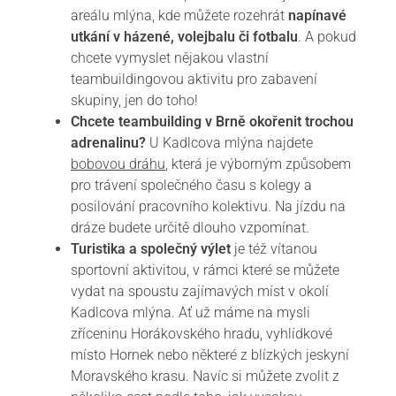
areálu mlýna, kde můžete rozehrát
napínavé
utkání v házené, volejbalu či fotbalu
. A pokud
chcete vymyslet nějakou vlastní
teambuildingovou aktivitu pro zabavení
skupiny, jen do toho!
Chcete teambuilding v Brně okořenit trochou
adrenalinu?
U Kadlcova mlýna najdete
bobovou dráhu
, která je výborným způsobem
pro trávení společného času s kolegy a
posilování pracovního kolektivu. Na jízdu na
dráze budete určitě dlouho vzpomínat.
Turistika a společný výlet
je též vítanou
sportovní aktivitou, v rámci které se můžete
vydat na spoustu zajímavých míst v okolí
Kadlcova mlýna. Ať už máme na mysli
zříceninu Horákovského hradu, vyhlídkové
místo Hornek nebo některé z blízkých jeskyní
Moravského krasu. Navíc si můžete zvolit z