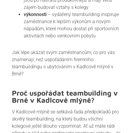
jsou po návratu produktivnější a mají větší
zájem budovat vztahy s kolegy
výkonnosti
– vydařený teambuilding inspiruje
zaměstnance k lepším výkonům a novým
nápadům, které mohou dostat při sportovních
aktivitách nebo venkovním pobytu
Jak lépe ukázat svým zaměstnancům, co pro vás
znamenají, než uspořádáním firemního
teambuildingu s ubytováním v Kadlcově mlýně v
Brně?
Proč uspořádat teambuilding v
Brně v Kadlcově mlýně?
V Kadlcově mlýně se setkává řada předpokladů pro
skvělý teambuilding, na který budou všichni
kolegové ještě dlouho vzpomínat. Ať už máte rádi