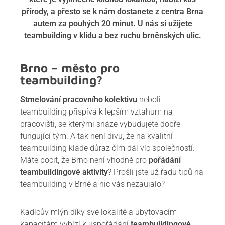
přírody, a přesto se k nám dostanete z centra Brna
autem za pouhých 20 minut. U nás si užijete
teambuilding v klidu a bez ruchu brněnských ulic.
Brno – město pro
teambuilding?
Stmelování pracovního kolektivu
neboli
teambuilding přispívá k lepším vztahům na
pracovišti, se kterými snáze vybudujete dobře
fungující tým. A tak není divu, že na kvalitní
teambuilding klade důraz čím dál víc společností.
Máte pocit, že Brno není vhodné pro
pořádání
teambuildingové aktivity
? Prošli jste už řadu tipů na
teambuilding v Brně a nic vás nezaujalo?
Kadlcův mlýn díky své lokalitě a ubytovacím
kapacitám vybízí k uspořádání
teambuildingové