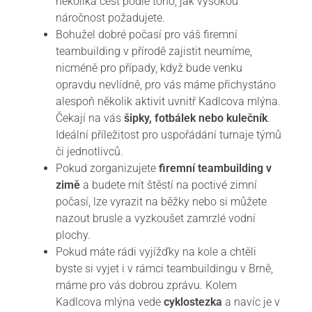
několika cest podle toho, jak vysokou
náročnost požadujete.
Bohužel dobré počasí pro váš firemní
teambuilding v přírodě zajistit neumíme,
nicméně pro případy, když bude venku
opravdu nevlídně, pro vás máme přichystáno
alespoň několik aktivit uvnitř Kadlcova mlýna.
Čekají na vás
šipky, fotbálek nebo kulečník
.
Ideální příležitost pro uspořádání turnaje týmů
či jednotlivců.
Pokud zorganizujete
firemní teambuilding v
zimě
a budete mít štěstí na poctivé zimní
počasí, lze vyrazit na běžky nebo si můžete
nazout brusle a vyzkoušet zamrzlé vodní
plochy.
Pokud máte rádi vyjížďky na kole a chtěli
byste si vyjet i v rámci teambuildingu v Brně,
máme pro vás dobrou zprávu. Kolem
Kadlcova mlýna vede
cyklostezka
a navíc je v