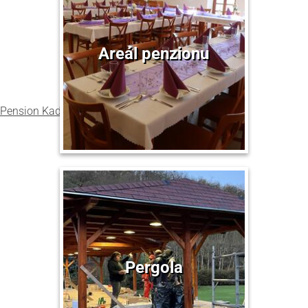
Areál penzionu
Pension Kadlcův mlýn
v Brně
hodnocení
Pergola