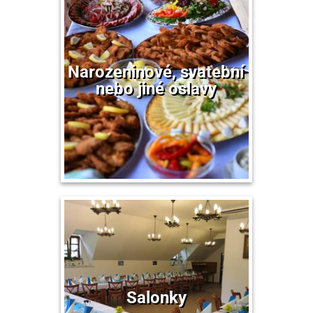
Narozeninové, svatební
nebo jiné oslavy
Salonky