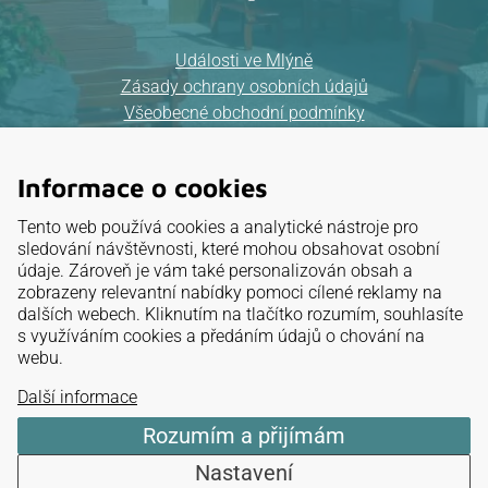
Události ve Mlýně
Zásady ochrany osobních údajů
Všeobecné obchodní podmínky
Mapa webu
Informace o cookies
Provozovatel:
Tento web používá cookies a analytické nástroje pro
ELKAT, a.s.
sledování návštěvnosti, které mohou obsahovat osobní
údaje. Zároveň je vám také personalizován obsah a
IČ: 26 88 32 95
zobrazeny relevantní nabídky pomoci cílené reklamy na
dalších webech. Kliknutím na tlačítko rozumím, souhlasíte
Mariánské údolí 3, Brno
s využíváním cookies a předáním údajů o chování na
webu.
NAVIGOVAT
Další informace
Rozumím a přijímám
Nastavení
Hodnocení penzionu