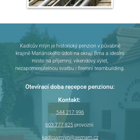
Kadlcův mlýn je historický penzion v půvabné
krajině Mariánského údolí na okraji Brna a ideální
místo na příjemný, víkendový výlet,
nezapomenutelnou svatbu i firemní teambuilding.
Otevírací doba recepce penzionu:
Kontakt:
544 217 996
603 777 825
provozní
kadlcuvmlyn@seznam.cz