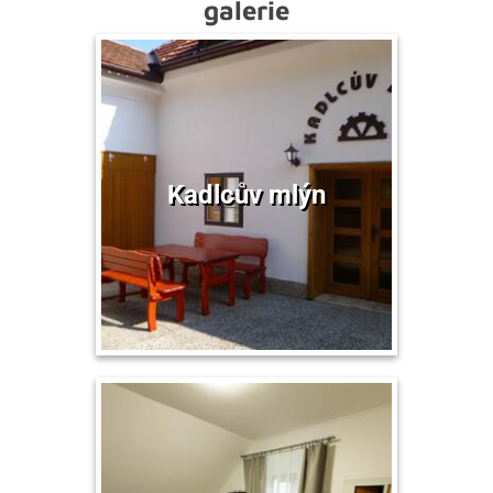
galerie
Kadlcův mlýn