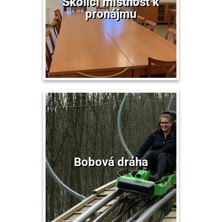
Školící místnost k
pronájmu
Bobová dráha