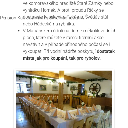
velkomoravského hradiště Staré Zámky nebo
vyhlídku Hornek. A proti proudu Říčky se
dostanete k jeskyním Pekárna, Švédův stůl
Pension Kadlcův mlýn
v Brně
hodnocení
nebo Hádeckému rybníku.
V Mariánském údolí najdeme i několik vodních
ploch, které můžete v rámci firemní akce
navštívit a v případě příhodného počasí se i
vykoupat. Tři vodní nádrže poskytují
dostatek
místa jak pro koupání, tak pro rybolov
.