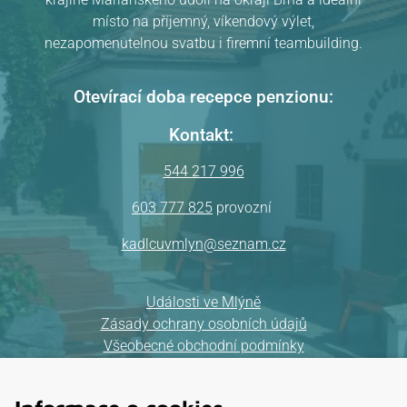
místo na příjemný, víkendový výlet,
nezapomenutelnou svatbu i firemní teambuilding.
Otevírací doba recepce penzionu:
Kontakt:
544 217 996
603 777 825
provozní
kadlcuvmlyn@seznam.cz
Události ve Mlýně
Zásady ochrany osobních údajů
Všeobecné obchodní podmínky
Mapa webu