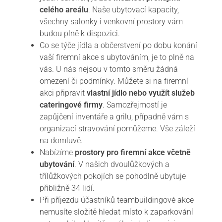
celého areálu
. Naše ubytovací kapacity,
všechny salonky i venkovní prostory vám
budou plně k dispozici.
Co se týče jídla a občerstvení po dobu konání
vaší firemní akce s ubytováním, je to plně na
vás. U nás nejsou v tomto směru žádná
omezení či podmínky. Můžete si na firemní
akci připravit
vlastní jídlo nebo využít služeb
cateringové firmy
. Samozřejmostí je
zapůjčení inventáře a grilu, případně vám s
organizací stravování pomůžeme. Vše záleží
na domluvě.
Nabízíme
prostory pro firemní akce včetně
ubytování
. V našich dvoulůžkových a
třílůžkových pokojích se pohodlně ubytuje
přibližně 34 lidí.
Při příjezdu účastníků teambuildingové akce
nemusíte složitě hledat místo k zaparkování