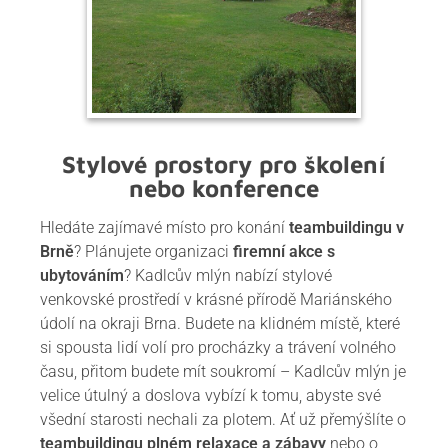
Stylové prostory pro školení
nebo konference
Hledáte zajímavé místo pro konání
teambuildingu v
Brně
? Plánujete organizaci
firemní akce s
ubytováním
? Kadlcův mlýn nabízí stylové
venkovské prostředí v krásné přírodě Mariánského
údolí na okraji Brna. Budete na klidném místě, které
si spousta lidí volí pro procházky a trávení volného
času, přitom budete mít soukromí – Kadlcův mlýn je
velice útulný a doslova vybízí k tomu, abyste své
všední starosti nechali za plotem. Ať už přemýšlíte o
teambuildingu plném relaxace a zábavy
nebo o