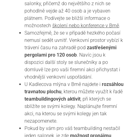
salonky, přičemž do největšího z nich se
pohodlně vejde až 40 osob a je vybaven
plátnem. Podívejte se bližší informace o
možnostech
školení nebo konference v Brně
.
Samozřejmě, že se v případě hezkého počasí
nemusí sedět uvnitř. Venkovní prostor vybízí k
trávení času na zahradě pod
zastřešenými
pergolami pro 120 osob
. Navíc jsou k
dispozici další stoly se slunečníky a po
domluvě lze pro vaši firemní akci přichystat i
vhodnější venkovní uspořádání.
U Kadlecova mlýna v Brně najdete i
rozsáhlou
travnatou plochu
, kterou můžete využít k řadě
teambuildingových aktivit
, při kterých se
sblížíte se svými kolegy. Naplánujte firemní
akci, na kterou se svými kolegy jen tak
nezapomenete.
Pokud by vám pro váš teambuilding nestačil
jeden salonek, je zde
možnost pronájmu