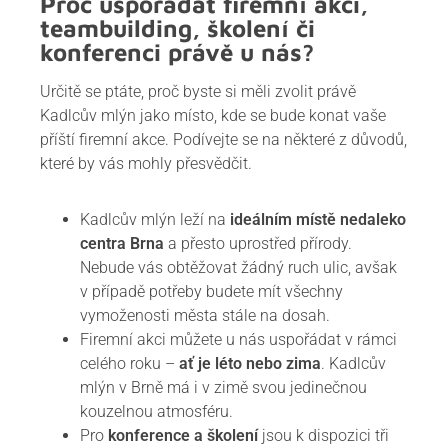
Proč uspořádat firemní akci,
teambuilding, školení či
konferenci právě u nás?
Určitě se ptáte, proč byste si měli zvolit právě
Kadlcův mlýn jako místo, kde se bude konat vaše
příští firemní akce. Podívejte se na některé z důvodů,
které by vás mohly přesvědčit.
Kadlcův mlýn leží na
ideálním místě nedaleko
centra Brna
a přesto uprostřed přírody.
Nebude vás obtěžovat žádný ruch ulic, avšak
v případě potřeby budete mít všechny
vymoženosti města stále na dosah.
Firemní akci můžete u nás uspořádat v rámci
celého roku –
ať je léto nebo zima
. Kadlcův
mlýn v Brně má i v zimě svou jedinečnou
kouzelnou atmosféru.
Pro
konference a školení
jsou k dispozici tři