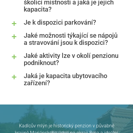
školicí místnosti a jaká je jejich
kapacita?
Je k dispozici parkování?
Jaké možnosti týkající se nápojů
a stravování jsou k dispozici?
Jaké aktivity lze v okolí penzionu
podniknout?
Jaká je kapacita ubytovacího
zařízení?
Kadlcův mlýn je historický penzion v půvabné
krajině Mariánského údolí na okraji Brna a ideální