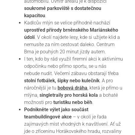
automobilu. Uvnitř areálu je k dispozici
soukromé parkoviště s dostatečnou
kapacitou
.
Kadlcův mlýn se velice příhodně nachází
uprostřed přírody brněnského Mariánského
údolí
. V okolí najdete lesy, kde si užijete klid a
nemusíte za ním cestovat daleko. Centrum
Brna je pouhých 20 minut jízdy autem.
I ten, kdo by rád využil firemní akci k aktivnímu
odpočinku nebo přímo sportu, se u nás
nebude nudit. Večerní zábavu obstarají třeba
stolní fotbálek, šipky nebo kulečník
. A pro
náročnější je tu
bobová dráha
, která je přímo u
mlýna,
singletraily pro horská kola
a bohaté
možnosti pro
turistiku nebo běh
.
Podnikněte výlet jako součást
teambuildingové akce
– v okolí je řada
zajímavých míst vhodných k navštívení. Ať už
jde o zříceninu Horákovského hradu, rozvaliny