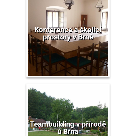
Konference a školicí
prostory v Brně
Teambuilding v přírodě
u Brna