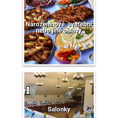
Narozeninové, svatební
nebo jiné oslavy
Salonky