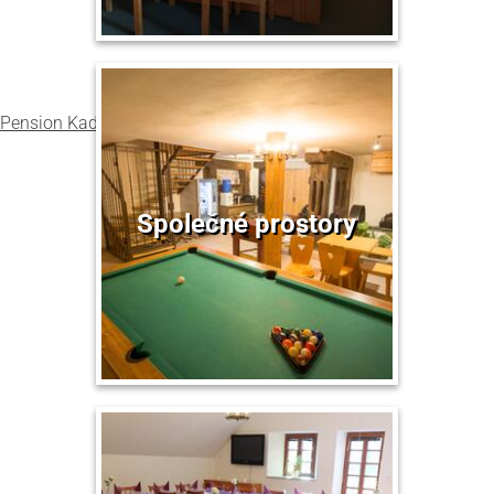
Pension Kadlcův mlýn
v Brně
hodnocení
Společné prostory