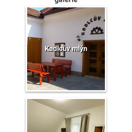
Kadlcův mlýn