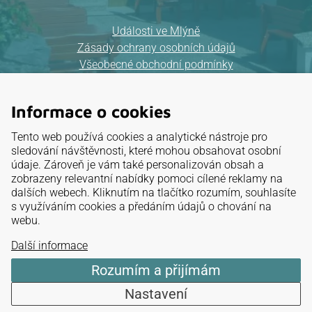
Události ve Mlýně
Zásady ochrany osobních údajů
Všeobecné obchodní podmínky
Mapa webu
Informace o cookies
Provozovatel:
Tento web používá cookies a analytické nástroje pro
ELKAT, a.s.
sledování návštěvnosti, které mohou obsahovat osobní
údaje. Zároveň je vám také personalizován obsah a
IČ: 26 88 32 95
zobrazeny relevantní nabídky pomoci cílené reklamy na
dalších webech. Kliknutím na tlačítko rozumím, souhlasíte
Mariánské údolí 3, Brno
s využíváním cookies a předáním údajů o chování na
webu.
NAVIGOVAT
Další informace
Rozumím a přijímám
Nastavení
Hodnocení penzionu