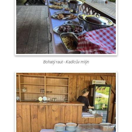
Bohatý raut - Kadlcův mlýn