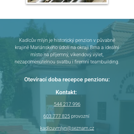
Kadlcův mlýn je historický penzion v půvabné
krajině Mariánského údolí na okraji Brna a ideální
místo na příjemný, víkendový výlet,
nezapomenutelnou svatbu i firemní teambuilding.
Otevírací doba recepce penzionu:
Kontakt:
544 217 996
603 777 825
provozní
kadlcuvmlyn@seznam.cz