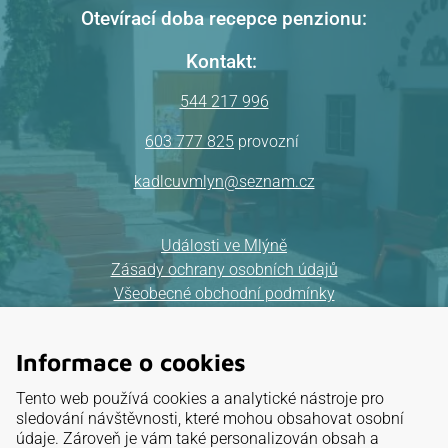
Otevírací doba recepce penzionu:
Kontakt:
544 217 996
603 777 825
provozní
kadlcuvmlyn@seznam.cz
Události ve Mlýně
Zásady ochrany osobních údajů
Všeobecné obchodní podmínky
Mapa webu
Informace o cookies
Provozovatel:
Tento web používá cookies a analytické nástroje pro
ELKAT, a.s.
sledování návštěvnosti, které mohou obsahovat osobní
údaje. Zároveň je vám také personalizován obsah a
IČ: 26 88 32 95