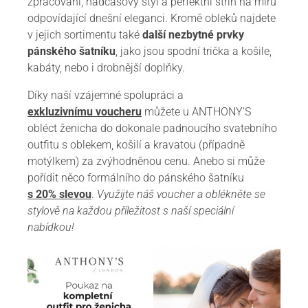
zpracování, nadčasový styl a perfektní střih na míru
odpovídající dnešní eleganci. Kromě obleků najdete
v jejich sortimentu také
další nezbytné prvky
pánského šatníku
, jako jsou spodní trička a košile,
kabáty, nebo i drobnější doplňky.
Díky naší vzájemné spolupráci a
exkluzivnímu voucheru
můžete u ANTHONY’S
obléct ženicha do dokonale padnoucího svatebního
outfitu s oblekem, košilí a kravatou (případně
motýlkem) za zvýhodněnou cenu. Anebo si může
pořídit něco formálního do pánského šatníku
s 20% slevou
.
Využijte náš voucher a oblékněte se
stylově na každou příležitost s naší speciální
nabídkou!