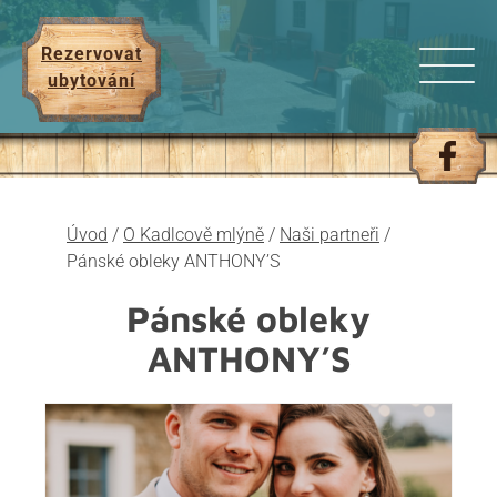
Rezervovat
ubytování
Úvod
/
O Kadlcově mlýně
/
Naši partneři
/
Pánské obleky ANTHONY’S
Pánské obleky
ANTHONY’S