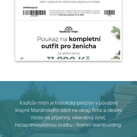
Kadlcův mlýn je historický penzion v půvabné
krajině Mariánského údolí na okraji Brna a ideální
místo na příjemný, víkendový výlet,
nezapomenutelnou svatbu i firemní teambuilding.