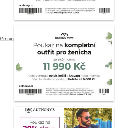
Pension Kadlcův mlýn
v Brně
hodnocení