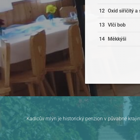
12
Oxid siřičitý a 
13
Vlčí bob
14
Měkkýši
Kadlcův mlýn je historický penzion v půvabné krajin