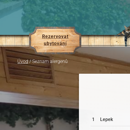
Rezervovat
ubytování
Úvod
/
Seznam alergenů
1
Lepek