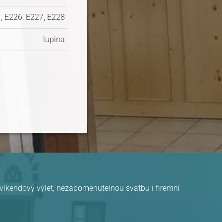
, E226, E227, E228
lupina
, víkendový výlet, nezapomenutelnou svatbu i firemní