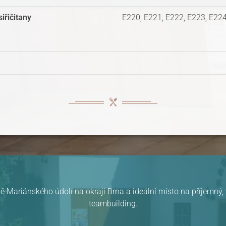
siřičitany
E220, E221, E222, E223, E224
ě Mariánského údolí na okraji Brna a ideální místo na příjemný
teambuilding.