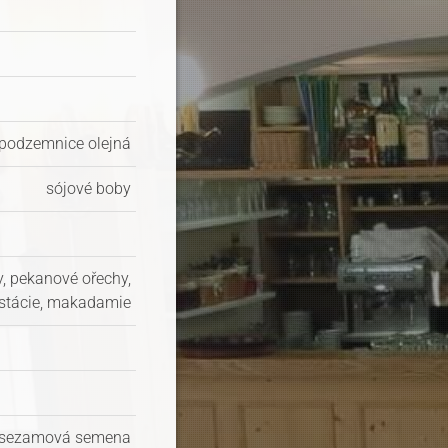
podzemnice olejná
sójové boby
y, pekanové ořechy,
istácie, makadamie
sezamová semena