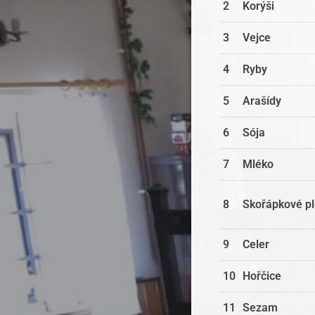
2
Korýši
3
Vejce
4
Ryby
5
Arašídy
6
Sója
7
Mléko
8
Skořápkové p
9
Celer
Pension Kadlcův mlýn
v Brně
hodnocení
10
Hořčice
11
Sezam