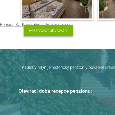
Pension Kadlcův mlýn
v Brně
hodnocení
Rezervovat ubytování
Kadlcův mlýn je historický penzion v půvabné krajin
Otevírací doba recepce penzionu: