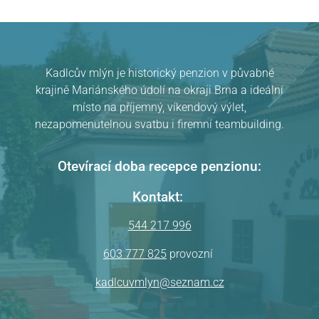
Kadlcův mlýn je historický penzion v půvabné
krajině Mariánského údolí na okraji Brna a ideální
místo na příjemný, víkendový výlet,
nezapomenutelnou svatbu i firemní teambuilding.
Otevírací doba recepce penzionu:
Kontakt:
544 217 996
603 777 825
provozní
kadlcuvmlyn@seznam.cz