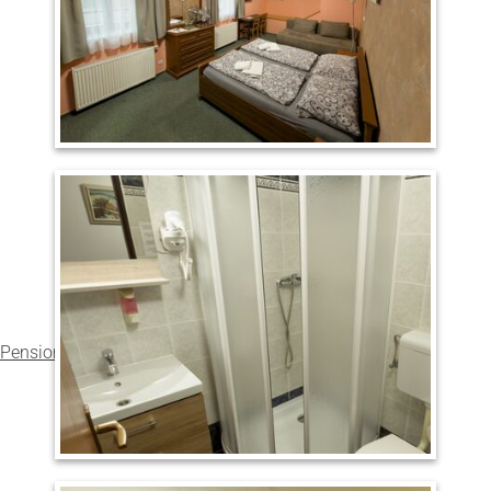
Pension Kadlcův mlýn
v Brně
hodnocení