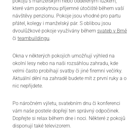
pokojů s manželským nebo odděleným lůžkem,
které vám poskytnou příjemné útočiště během vaší
návštěvy penzionu. Pokoje jsou vhodné pro partu
přátel, kolegy i manželský pár. S oblibou jsou
dvoulůžkové pokoje využívány během
svateb v Brně
či
teambuildingu
.
Okna v některých pokojích umožňují výhled na
okolní lesy nebo na naši rozsáhlou zahradu, kde
velmi často probíhají svatby či jiné firemní večírky.
Aktuální dění na zahradě budete mít z první ruky a o
nic nepřijdete.
Po náročném výletu, svatebním dnu či konferenci
vám naše postele dopřejí ten správný odpočinek.
Dopřejte si relax během dne i noci. Některé z pokojů
disponují také televizorem.