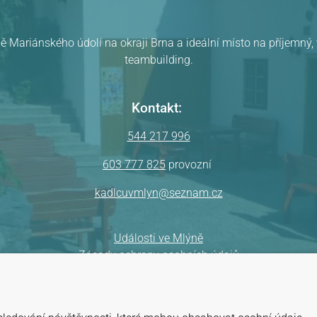
ě Mariánského údolí na okraji Brna a ideální místo na příjemný
teambuilding.
Kontakt:
544 217 996
603 777 825
provozní
kadlcuvmlyn@seznam.cz
Události ve Mlýně
Zásady ochrany osobních údajů
Všeobecné obchodní podmínky
Mapa webu