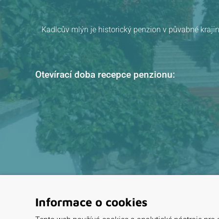
Pension Kadlcův mlýn
v Brně
hodnocení
Kadlcův mlýn je historický penzion v půvabné krajin
Otevírací doba recepce penzionu:
Informace o cookies