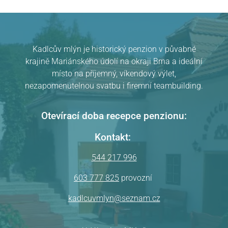
Kadlcův mlýn je historický penzion v půvabné
krajině Mariánského údolí na okraji Brna a ideální
místo na příjemný, víkendový výlet,
Pension Kadlcův mlýn
v Brně
hodnocení
nezapomenutelnou svatbu i firemní teambuilding.
Otevírací doba recepce penzionu:
Kontakt:
544 217 996
603 777 825
provozní
kadlcuvmlyn@seznam.cz