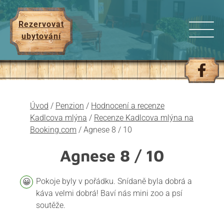
Rezervovat
ubytování
Úvod
/
Penzion
/
Hodnocení a recenze
Kadlcova mlýna
/
Recenze Kadlcova mlýna na
Booking.com
/
Agnese 8 / 10
Agnese
8 / 10
Pokoje byly v pořádku. Snídaně byla dobrá a
káva velmi dobrá! Baví nás mini zoo a psí
soutěže.