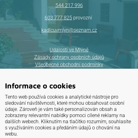
544 217 996
603 777 825
provozní
kadlcuvmlyn@seznam.cz
Události ve Mlýně
Zásady ochrany osobních údajů
Všeobecné obchodní podmínky
Mapa webu
Informace o cookies
Provozovatel:
Tento web používá cookies a analytické nástroje pro
ELKAT, a.s.
sledování návštěvnosti, které mohou obsahovat osobní
údaje. Zároveň je vám také personalizován obsah a
IČ: 26 88 32 95
zobrazeny relevantní nabídky pomoci cílené reklamy na
dalších webech. Kliknutím na tlačítko rozumím, souhlasíte
Mariánské údolí 3, Brno
s využíváním cookies a předáním údajů o chování na
webu.