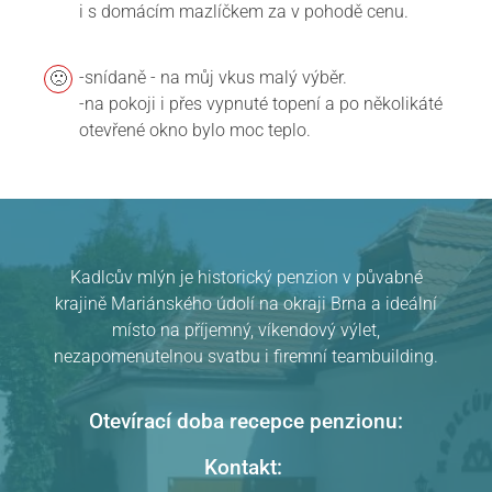
i s domácím mazlíčkem za v pohodě cenu.
-snídaně - na můj vkus malý výběr.
-na pokoji i přes vypnuté topení a po několikáté
otevřené okno bylo moc teplo.
Pension Kadlcův mlýn
v Brně
hodnocení
Kadlcův mlýn je historický penzion v půvabné
krajině Mariánského údolí na okraji Brna a ideální
místo na příjemný, víkendový výlet,
nezapomenutelnou svatbu i firemní teambuilding.
Otevírací doba recepce penzionu:
Kontakt: