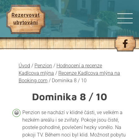
Rezervovat
ubytování
Úvod
/
Penzion
/
Hodnocení a recenze
Kadlcova mlýna
/
Recenze Kadlcova mlýna na
Booking.com
/
Dominika 8 / 10
Dominika
8 / 10
Penzion se nachází v klidné části, ve velkém a
hezkém areálu i se zvířaty. Pokoje jsou čisté,
postele pohodlné, povlečení hezky vonělo. Na
pokoji TV. Během noci byl klid. Možnost pobytu