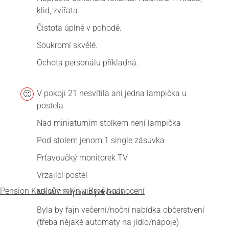
klid, zvířata.
Čistota úplně v pohodě.
Soukromí skvělé.
Ochota personálu příkladná.
V pokoji 21 nesvítila ani jedna lampička u
postela
Nad miniaturním stolkem není lampička
Pod stolem jenom 1 single zásuvka
Prťavoučký monitorek TV
Vrzající postel
Pension Kadlcův mlýn
v Brně
hodnocení
Na WC odpadlé prkénko
Byla by fajn večerní/noční nabídka občerstvení
(třeba nějaké automaty na jídlo/nápoje)