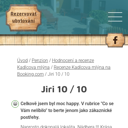
Rezervovat
ubytování
Úvod
/
Penzion
/
Hodnocení a recenze
Kadlcova mlýna
/
Recenze Kadlcova mlýna na
Booking.com
/
Jiri 10 / 10
Jiri
10 / 10
Celkově jsem byl moc happy. V rubrice "Co se
Vám nelíbilo" to berte jenom jako zákaznické
postřehy.
Naprosto dokonalá lokalita. Nádhera !!! Krása,