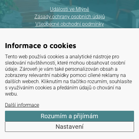
Události ve Mlýně
Zásady ochrany osobních údajů
Všeobecné obchodní podmínky
Mapa webu
Informace o cookies
Provozovatel:
Tento web používá cookies a analytické nástroje pro
ELKAT, a.s.
sledování návštěvnosti, které mohou obsahovat osobní
údaje. Zároveň je vám také personalizován obsah a
IČ: 26 88 32 95
zobrazeny relevantní nabídky pomoci cílené reklamy na
dalších webech. Kliknutím na tlačítko rozumím, souhlasíte
Mariánské údolí 3, Brno
s využíváním cookies a předáním údajů o chování na
webu.
NAVIGOVAT
Další informace
Rozumím a přijímám
Nastavení
Hodnocení penzionu
Tvorba webu: