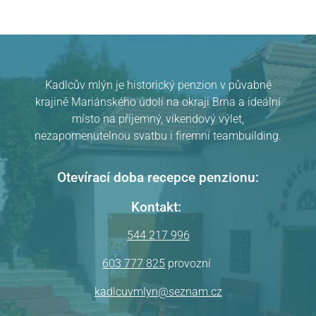
Kadlcův mlýn je historický penzion v půvabné
krajině Mariánského údolí na okraji Brna a ideální
místo na příjemný, víkendový výlet,
nezapomenutelnou svatbu i firemní teambuilding.
Otevírací doba recepce penzionu:
Kontakt:
544 217 996
603 777 825
provozní
kadlcuvmlyn@seznam.cz