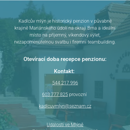
Kadlcův mlýn je historický penzion v půvabné
krajině Mariánského údolí na okraji Brna a ideální
místo na příjemný, víkendový výlet,
nezapomenutelnou svatbu i firemní teambuilding.
Pension Kadlcův mlýn
v Brně
hodnocení
Otevírací doba recepce penzionu:
Kontakt:
544 217 996
603 777 825
provozní
kadlcuvmlyn@seznam.cz
Události ve Mlýně