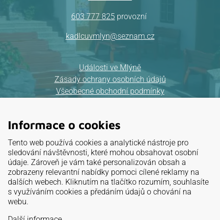
603 777 825
provozní
kadlcuvmlyn@seznam.cz
Události ve Mlýně
Zásady ochrany osobních údajů
Všeobecné obchodní podmínky
Mapa webu
Informace o cookies
Provozovatel:
Tento web používá cookies a analytické nástroje pro
ELKAT, a.s.
sledování návštěvnosti, které mohou obsahovat osobní
údaje. Zároveň je vám také personalizován obsah a
IČ: 26 88 32 95
zobrazeny relevantní nabídky pomoci cílené reklamy na
dalších webech. Kliknutím na tlačítko rozumím, souhlasíte
Mariánské údolí 3, Brno
s využíváním cookies a předáním údajů o chování na
webu.
NAVIGOVAT
Další informace