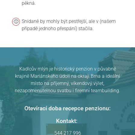
pěkná.
Snídaně by mohly být pestřejší, ale v (našem
případě jednoho přespání) stačila.
Pension Kadlcův mlýn
v Brně
hodnocení
Kadlcův mlýn je historický penzion v půvabné
krajině Mariánského údolí na okraji Brna a ideální
místo na příjemný, víkendový výlet,
nezapomenutelnou svatbu i firemní teambuilding.
Otevírací doba recepce penzionu:
Kontakt:
544 217 996