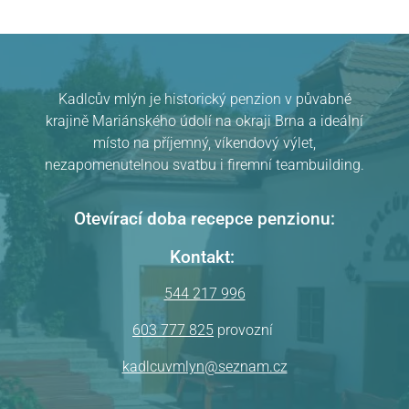
Kadlcův mlýn je historický penzion v půvabné
krajině Mariánského údolí na okraji Brna a ideální
místo na příjemný, víkendový výlet,
Pension Kadlcův mlýn
v Brně
hodnocení
nezapomenutelnou svatbu i firemní teambuilding.
Otevírací doba recepce penzionu:
Kontakt:
544 217 996
603 777 825
provozní
kadlcuvmlyn@seznam.cz