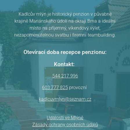
Kadlcův mlýn je historický penzion v půvabné
krajině Mariánského údolí na okraji Brna a ideální
místo na příjemný, víkendový výlet,
nezapomenutelnou svatbu i firemní teambuilding.
Pension Kadlcův mlýn
v Brně
hodnocení
Otevírací doba recepce penzionu:
Kontakt:
544 217 996
603 777 825
provozní
kadlcuvmlyn@seznam.cz
Události ve Mlýně
Zásady ochrany osobních údajů