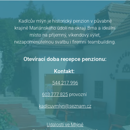
Kadlcův mlýn je historický penzion v půvabné
krajině Mariánského údolí na okraji Brna a ideální
místo na příjemný, víkendový výlet,
nezapomenutelnou svatbu i firemní teambuilding.
Pension Kadlcův mlýn
v Brně
hodnocení
Otevírací doba recepce penzionu:
Kontakt:
544 217 996
603 777 825
provozní
kadlcuvmlyn@seznam.cz
Události ve Mlýně