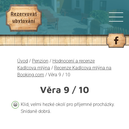
Rezervovat
ubytování
Úvod
/
Penzion
/
Hodnocení a recenze
Kadlcova mlýna
/
Recenze Kadlcova mlýna na
Booking.com
/
Věra 9 / 10
Věra
9 / 10
Klid, velmi hezké okolí pro příjemné procházky.
Snídaně dobrá.