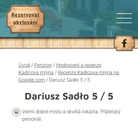
Rezervovat
ubytování
Úvod
/
Penzion
/
Hodnocení a recenze
Kadlcova mlýna
/
Recenze Kadlcova mlýna na
Google.com
/
Dariusz Sadło 5 / 5
Dariusz Sadło
5 / 5
Velmi dobré místo a skvělá lokalita. Přátelský
personál.