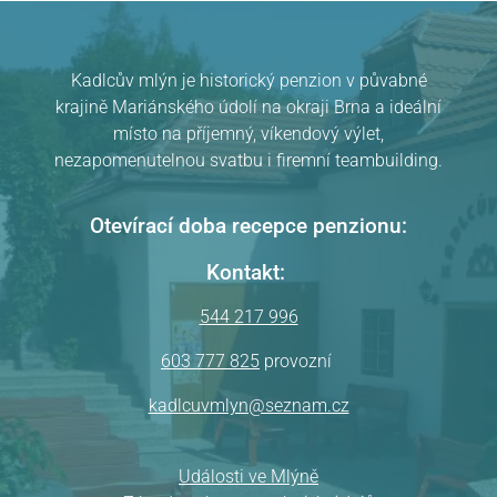
Kadlcův mlýn je historický penzion v půvabné
krajině Mariánského údolí na okraji Brna a ideální
místo na příjemný, víkendový výlet,
nezapomenutelnou svatbu i firemní teambuilding.
Pension Kadlcův mlýn
v Brně
hodnocení
Otevírací doba recepce penzionu:
Kontakt:
544 217 996
603 777 825
provozní
kadlcuvmlyn@seznam.cz
Události ve Mlýně