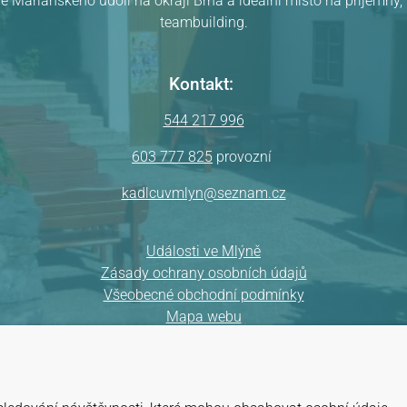
ě Mariánského údolí na okraji Brna a ideální místo na příjemný
teambuilding.
Kontakt:
544 217 996
603 777 825
provozní
kadlcuvmlyn@seznam.cz
Události ve Mlýně
Zásady ochrany osobních údajů
Všeobecné obchodní podmínky
Mapa webu