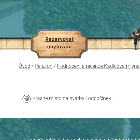
Rezervovat
ubytování
Úvod
/
Penzion
/
Hodnocení a recenze Kadlcova mlýna
Krásné místo na svatby i odpočinek...
Pension Kadlcův mlýn
v Brně
hodnocení