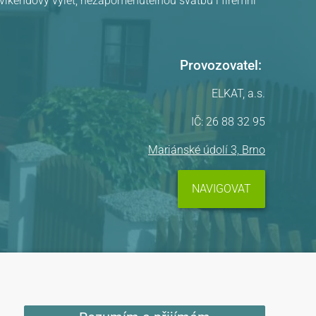
, víkendový výlet, nezapomenutelnou svatbu i firemní
Provozovatel:
ELKAT, a.s.
IČ: 26 88 32 95
Mariánské údolí 3, Brno
NAVIGOVAT