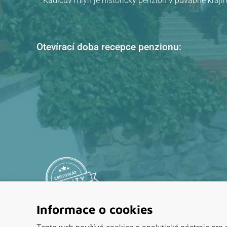
Kadlcův mlýn je historický penzion v půvabné krajin
Otevírací doba recepce penzionu:
Informace o cookies