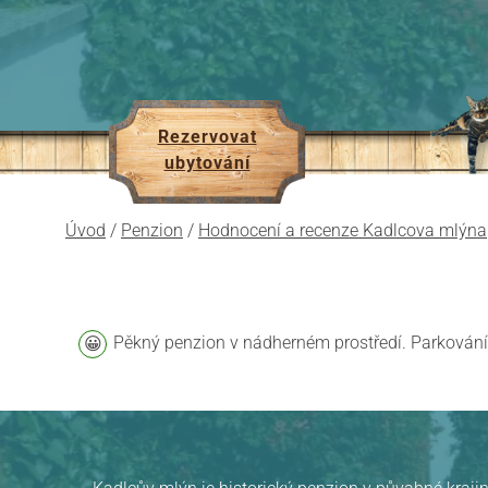
Rezervovat
ubytování
Úvod
/
Penzion
/
Hodnocení a recenze Kadlcova mlýna
Pěkný penzion v nádherném prostředí. Parkování 
Pension Kadlcův mlýn
v Brně
hodnocení