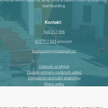
ě Mariánského údolí na okraji Brna a ideální místo na příjemný
teambuilding.
Kontakt:
544 217 996
603 777 825
provozní
kadlcuvmlyn@seznam.cz
Události ve Mlýně
Zásady ochrany osobních údajů
Všeobecné obchodní podmínky
Mapa webu