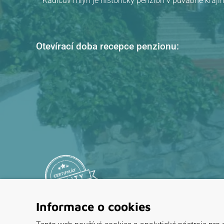
Kadlcův mlýn je historický penzion v půvabné krajin
Otevírací doba recepce penzionu:
Informace o cookies