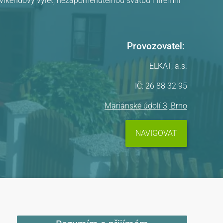
, víkendový výlet, nezapomenutelnou svatbu i firemní
Provozovatel:
ELKAT, a.s.
IČ: 26 88 32 95
Mariánské údolí 3, Brno
NAVIGOVAT