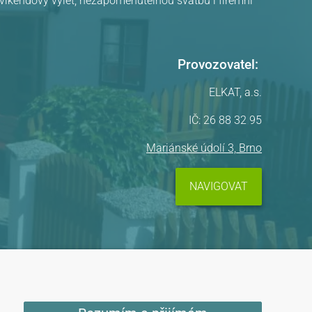
, víkendový výlet, nezapomenutelnou svatbu i firemní
Provozovatel:
ELKAT, a.s.
IČ: 26 88 32 95
Mariánské údolí 3, Brno
NAVIGOVAT