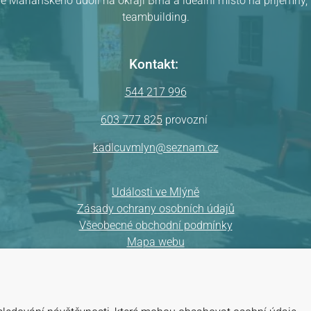
ě Mariánského údolí na okraji Brna a ideální místo na příjemný
teambuilding.
Kontakt:
544 217 996
603 777 825
provozní
kadlcuvmlyn@seznam.cz
Události ve Mlýně
Zásady ochrany osobních údajů
Všeobecné obchodní podmínky
Mapa webu