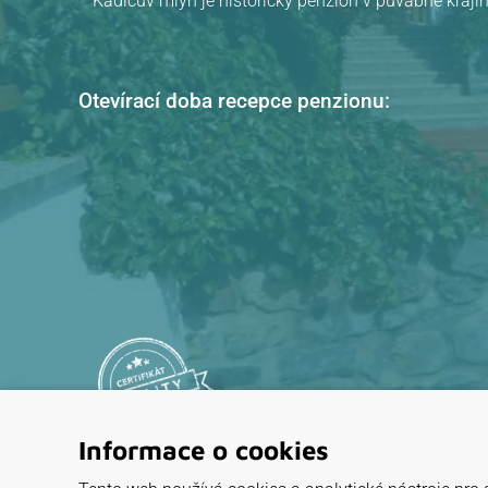
Kadlcův mlýn je historický penzion v půvabné krajin
Otevírací doba recepce penzionu:
Informace o cookies