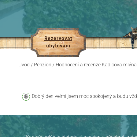
Rezervovat
ubytování
Úvod
/
Penzion
/
Hodnocení a recenze Kadlcova mlýna
Dobrý den velmi jsem moc spokojený a budu vždy
Pension Kadlcův mlýn
v Brně
hodnocení