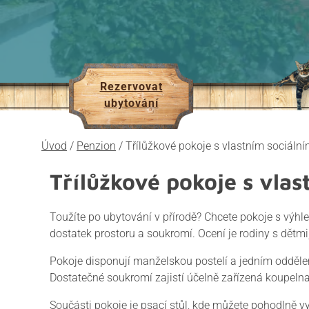
Rezervovat
ubytování
Úvod
/
Penzion
/
Třílůžkové pokoje s vlastním sociáln
Třílůžkové pokoje s vla
Toužíte po ubytování v přírodě? Chcete pokoje s výhle
dostatek prostoru a soukromí. Ocení je rodiny s dětmi
Pokoje disponují manželskou postelí a jedním oddělen
Dostatečné soukromí zajistí účelně zařízená koupelna
Součásti pokoje je psací stůl, kde můžete pohodlně vyř