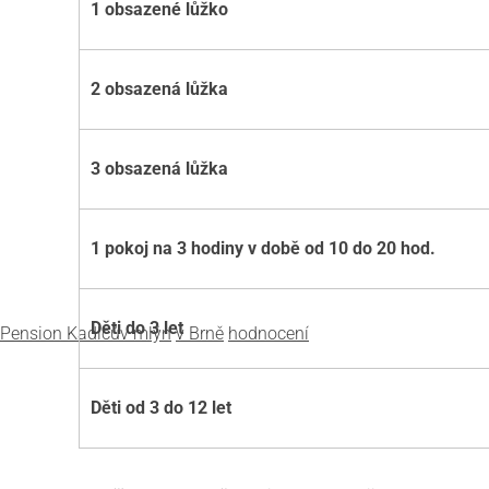
1 obsazené lůžko
2 obsazená lůžka
3 obsazená lůžka
1 pokoj na 3 hodiny v době od 10 do 20 hod.
Děti do 3 let
Pension Kadlcův mlýn
v Brně
hodnocení
Děti od 3 do 12 let