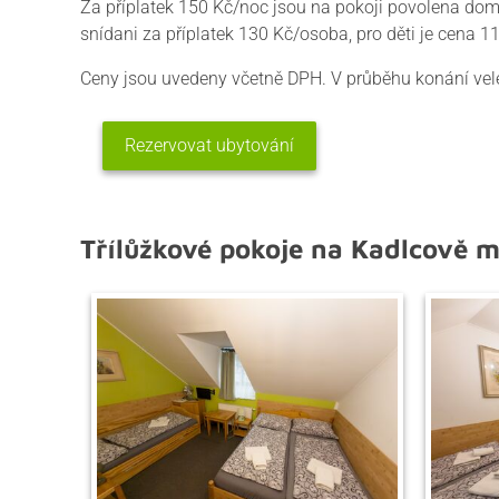
Za příplatek 150 Kč/noc jsou na pokoji povolena dom
snídani za příplatek 130 Kč/osoba, pro děti je cena 1
Ceny jsou uvedeny včetně DPH. V průběhu konání vele
Rezervovat ubytování
Třílůžkové pokoje na Kadlcově 