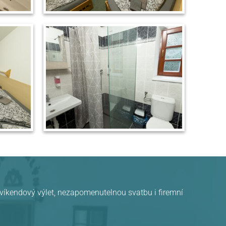
, víkendový výlet, nezapomenutelnou svatbu i firemní