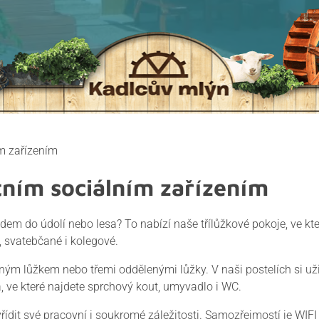
ím zařízením
stním sociálním zařízením
dem do údolí nebo lesa? To nabízí naše třílůžkové pokoje, ve kte
, svatebčané i kolegové.
ým lůžkem nebo třemi oddělenými lůžky. V naši postelích si užij
, ve které najdete sprchový kout, umyvadlo i WC.
ídit své pracovní i soukromé záležitosti. Samozřejmostí je WIFI 